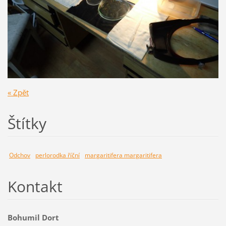
« Zpět
Štítky
Odchov
perlorodka říční
margaritifera margaritifera
Kontakt
Bohumil Dort