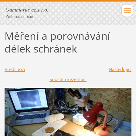
Gammarus cz,s.r.o.
Perlorodka říční
Měření a porovnávání
délek schránek
Předchozí
Následující
Spustit prezentaci