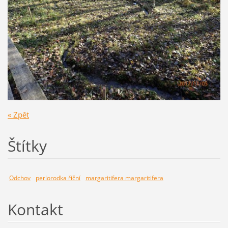
« Zpět
Štítky
Odchov
perlorodka říční
margaritifera margaritifera
Kontakt