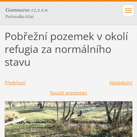
Gammarus cz,s.r.o.
Perlorodka říční
Pobřežní pozemek v okolí
refugia za normálního
stavu
Předchozí
Následující
Spustit prezentaci