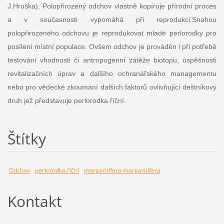
J.Hruška). Polopřirozený odchov vlastně kopíruje přírodní proces
a v současnosti vypomáhá při reprodukci.Snahou
polopřirozeného odchovu je reprodukovat mladé perlorodky pro
posílení místní populace. Ovšem odchov je prováděn i při potřebě
testování vhodnosti či antropogenní zátěže biotopu, úspěšnosti
revitalizačních úprav a dalšího ochranářského managementu
nebo pro vědecké zkoumání dalších faktorů ovlivňující deštníkový
druh jež představuje perlorodka říční.
Štítky
Odchov
perlorodka říční
margaritifera margaritifera
Kontakt