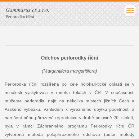
Gammarus cz,s.r.o.
Perlorodka říční
Odchov perlorodky říční
(Margaritifera margaritifera)
Perlorodka říční rozšířená po celé holokarktické oblasti se v
minulosti vyskytovala v mnoha řekách v ČR. V současnosti
můžeme perlorodku najít na několika místech jižních Čech a
Ašského výběžku. Vzhledem k výraznému úbytku početnosti a
narušení běhu přirozené reprodukce v druhé polovině 20. století,
byla v rámci Záchranného programu Perlorodky říční ČR
vytvořena metoda polopřirozeného odchovu (autor metody